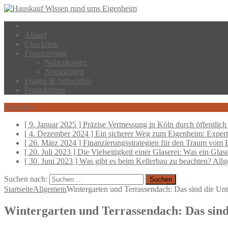
Ablauf
Checkliste
Finanzierung
Nebenkosten
Notarkosten
Fragen & Antworten
Produkttipps
Aktuelles
[ 9. Januar 2025 ]
Präzise Vermessung in Köln durch öffentlich 
[ 4. Dezember 2024 ]
Ein sicherer Weg zum Eigenheim: Experte
[ 26. März 2024 ]
Finanzierungsstrategien für den Traum vom
[ 20. Juli 2023 ]
Die Vielseitigkeit einer Glaserei: Was ein Glas
[ 30. Juni 2023 ]
Was gibt es beim Kellerbau zu beachten?
Allg
Suchen nach:
Startseite
Allgemein
Wintergarten und Terrassendach: Das sind die Unt
Wintergarten und Terrassendach: Das sind