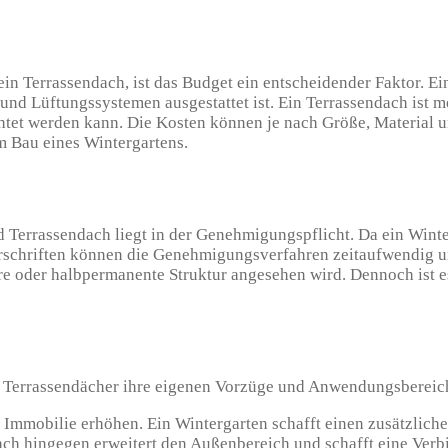
ein Terrassendach, ist das Budget ein entscheidender Faktor. Ein
und Lüftungssystemen ausgestattet ist. Ein Terrassendach ist m
chtet werden kann. Die Kosten können je nach Größe, Material un
m Bau eines Wintergartens.
Terrassendach liegt in der Genehmigungspflicht. Da ein Winterg
schriften können die Genehmigungsverfahren zeitaufwendig un
e oder halbpermanente Struktur angesehen wird. Dennoch ist es
ch Terrassendächer ihre eigenen Vorzüge und Anwendungsbereic
mmobilie erhöhen. Ein Wintergarten schafft einen zusätzliche
ach hingegen erweitert den Außenbereich und schafft eine Verb