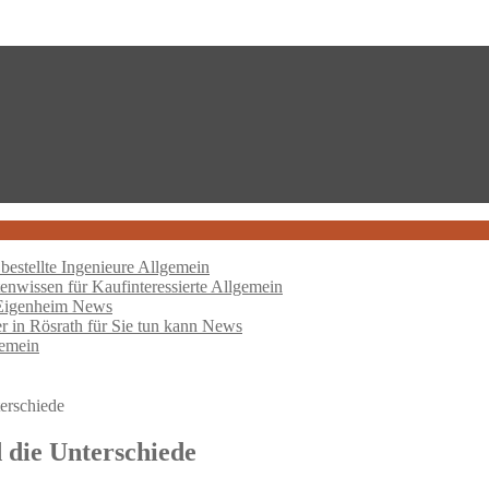
bestellte Ingenieure
Allgemein
nwissen für Kaufinteressierte
Allgemein
 Eigenheim
News
er in Rösrath für Sie tun kann
News
emein
erschiede
 die Unterschiede