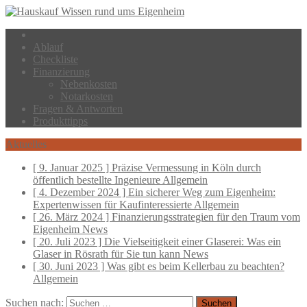
Ablauf
Checkliste
Finanzierung
Nebenkosten
Notarkosten
Fragen & Antworten
Produkttipps
Aktuelles
[ 9. Januar 2025 ]
Präzise Vermessung in Köln durch
öffentlich bestellte Ingenieure
Allgemein
[ 4. Dezember 2024 ]
Ein sicherer Weg zum Eigenheim:
Expertenwissen für Kaufinteressierte
Allgemein
[ 26. März 2024 ]
Finanzierungsstrategien für den Traum vom
Eigenheim
News
[ 20. Juli 2023 ]
Die Vielseitigkeit einer Glaserei: Was ein
Glaser in Rösrath für Sie tun kann
News
[ 30. Juni 2023 ]
Was gibt es beim Kellerbau zu beachten?
Allgemein
Suchen nach: