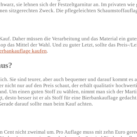
warz, sie lehnen sich der Festzeltgarnitur an. Im privaten wie
nen sitzgerechten Zweck. Die pflegeleichten Schaumstoffauflage
Kauf. Daher müssen die Verarbeitung und das Material ein gut
hop das Mittel der Wahl. Und zu guter Letzt, sollte das Preis-/L
erbankauflage kaufen
.
aus?
lich. Sie sind teurer, aber auch bequemer und darauf kommt es 
er nicht nur auf den Preis schaut, der erhält qualitativ hochwer
stand. Um einen guten Stoff zu wählen, nimmt man sich der Mar
desto besser ist er als Stoff für eine Bierbankauflage gedacht.
Gerade darauf sollte man beim Kauf achten.
en Cent nicht zweimal um. Pro Auflage muss mit zehn Euro gerec