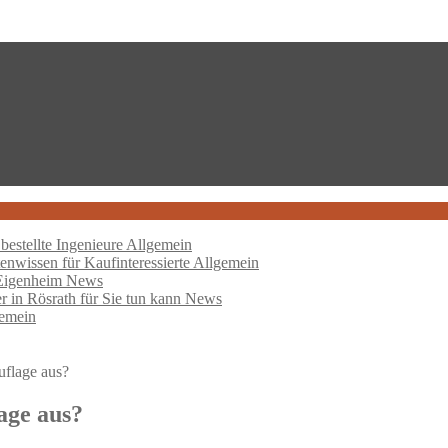
bestellte Ingenieure
Allgemein
nwissen für Kaufinteressierte
Allgemein
 Eigenheim
News
er in Rösrath für Sie tun kann
News
emein
uflage aus?
age aus?