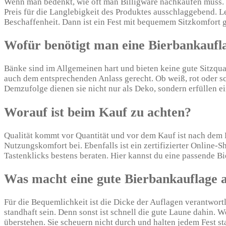
Wenn man bedenkt, wie oft man Billigware nachkaufen muss. U
Preis für die Langlebigkeit des Produktes ausschlaggebend. L
Beschaffenheit. Dann ist ein Fest mit bequemem Sitzkomfort ge
Wofür benötigt man eine Bierbankaufl
Bänke sind im Allgemeinen hart und bieten keine gute Sitzqua
auch dem entsprechenden Anlass gerecht. Ob weiß, rot oder sch
Demzufolge dienen sie nicht nur als Deko, sondern erfüllen ei
Worauf ist beim Kauf zu achten?
Qualität kommt vor Quantität und vor dem Kauf ist nach dem 
Nutzungskomfort bei. Ebenfalls ist ein zertifizierter Online-S
Tastenklicks bestens beraten. Hier kannst du eine passende B
Was macht eine gute Bierbankauflage 
Für die Bequemlichkeit ist die Dicke der Auflagen verantwort
standhaft sein. Denn sonst ist schnell die gute Laune dahin. W
überstehen. Sie scheuern nicht durch und halten jedem Fest 