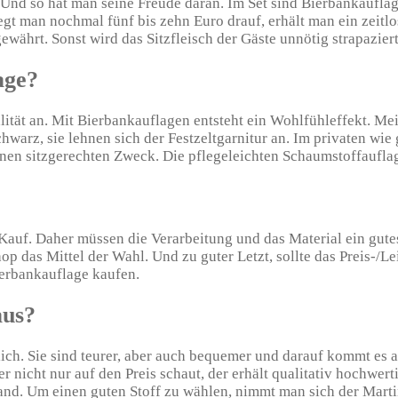
nd so hat man seine Freude daran. Im Set sind Bierbankauflagen
egt man nochmal fünf bis zehn Euro drauf, erhält man ein zeit
währt. Sonst wird das Sitzfleisch der Gäste unnötig strapaziert
age?
lität an. Mit Bierbankauflagen entsteht ein Wohlfühleffekt. Mei
warz, sie lehnen sich der Festzeltgarnitur an. Im privaten wie
nen sitzgerechten Zweck. Die pflegeleichten Schaumstoffauflage
Kauf. Daher müssen die Verarbeitung und das Material ein gut
hop das Mittel der Wahl. Und zu guter Letzt, sollte das Preis-/L
ierbankauflage kaufen.
aus?
lich. Sie sind teurer, aber auch bequemer und darauf kommt es 
er nicht nur auf den Preis schaut, der erhält qualitativ hochwer
stand. Um einen guten Stoff zu wählen, nimmt man sich der Mar