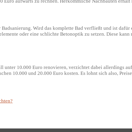
00 Euro aufwärts zu rechnen. Herkömmliche Nachbauten erhält 
er Badsanierung. Wird das komplette Bad verfließt und ist daf
eelemente oder eine schlichte Betonoptik zu setzen. Diese kann
all unter 10.000 Euro renovieren, verzichtet dabei allerdings 
schen 10.000 und 20.000 Euro kosten. Es lohnt sich also, Prei
chten?