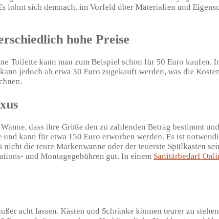
Es lohnt sich demnach, im Vorfeld über Materialien und Eigens
rschiedlich hohe Preise
e Toilette kann man zum Beispiel schon für 50 Euro kaufen. In
 kann jedoch ab etwa 30 Euro zugekauft werden, was die Kosten 
chnen.
uxus
r Wanne, dass ihre Größe den zu zahlenden Betrag bestimmt und d
und kann für etwa 150 Euro erworben werden. Es ist notwendig,
s nicht die teure Markenwanne oder der teuerste Spülkasten sei
llations- und Montagegebühren gut. In einem
Sanitärbedarf Onl
 außer acht lassen. Kästen und Schränke können teurer zu steh