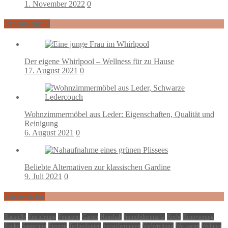
1. November 2022
0
Produkttipps
Der eigene Whirlpool – Wellness für zu Hause
17. August 2021
0
Wohnzimmermöbel aus Leder: Eigenschaften, Qualität und
Reinigung
6. August 2021
0
Beliebte Alternativen zur klassischen Gardine
9. Juli 2021
0
Stichwörter
Baustelle
Einrichtung
Finanzen
Garten
Haushalt
Immobilienmarkt
Recht
Renovierung
Risiko
Sanierung
Steuern
Technologien
Versicherungen
Vorbereitung
Werkzeug
Wohnen