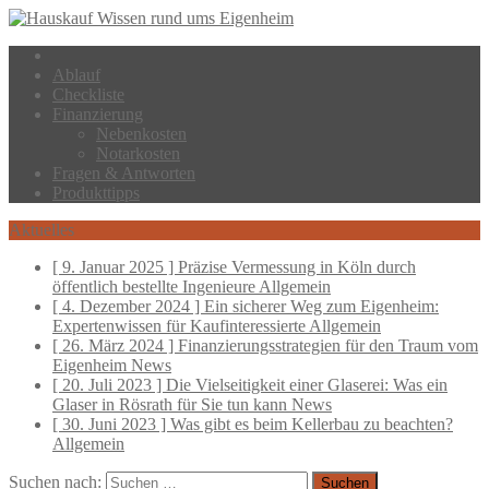
Ablauf
Checkliste
Finanzierung
Nebenkosten
Notarkosten
Fragen & Antworten
Produkttipps
Aktuelles
[ 9. Januar 2025 ]
Präzise Vermessung in Köln durch
öffentlich bestellte Ingenieure
Allgemein
[ 4. Dezember 2024 ]
Ein sicherer Weg zum Eigenheim:
Expertenwissen für Kaufinteressierte
Allgemein
[ 26. März 2024 ]
Finanzierungsstrategien für den Traum vom
Eigenheim
News
[ 20. Juli 2023 ]
Die Vielseitigkeit einer Glaserei: Was ein
Glaser in Rösrath für Sie tun kann
News
[ 30. Juni 2023 ]
Was gibt es beim Kellerbau zu beachten?
Allgemein
Suchen nach: